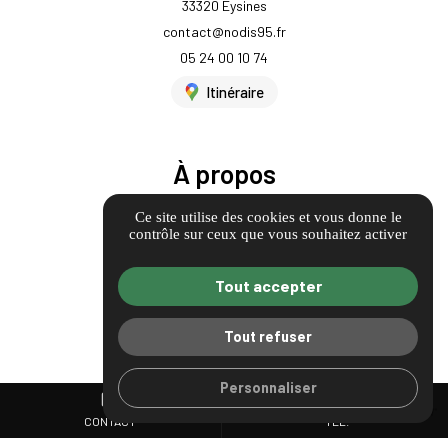
33320 Eysines
contact@nodis95.fr
05 24 00 10 74
Itinéraire
À propos
Informations complémentaires
Ce site utilise des cookies et vous donne le
contrôle sur ceux que vous souhaitez activer
Mentions légales
Politique de confidentialité
Tout accepter
Guide Local
Gestion des cookies
Tout refuser
Personnaliser
mail
call
CONTACT
TÉL.