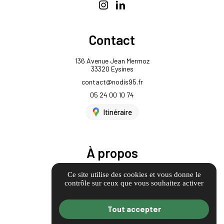
Contact
136 Avenue Jean Mermoz
33320 Eysines
contact@nodis95.fr
05 24 00 10 74
Itinéraire
À propos
Informations complémentaires
Ce site utilise des cookies et vous donne le
contrôle sur ceux que vous souhaitez activer
Mentions légales
Politique de confidentialité
Tout accepter
Guide Local