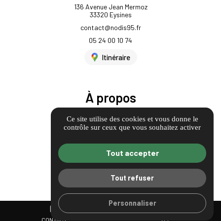
136 Avenue Jean Mermoz
33320 Eysines
contact@nodis95.fr
05 24 00 10 74
Itinéraire
À propos
Informations complémentaires
Ce site utilise des cookies et vous donne le
contrôle sur ceux que vous souhaitez activer
Mentions légales
Politique de confidentialité
Tout accepter
Guide Local
Gestion des cookies
Tout refuser
Personnaliser
mail
call
CONTACT
TÉL.