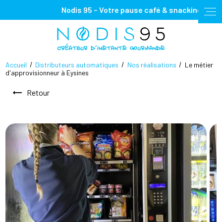
Panneau de gestion des cookies
Nodis 95 – Votre pause café & snacking, 100% pla
Accueil
Distributeurs automatiques
Nos réalisations
Le métier
d'approvisionneur à Eysines
Retour